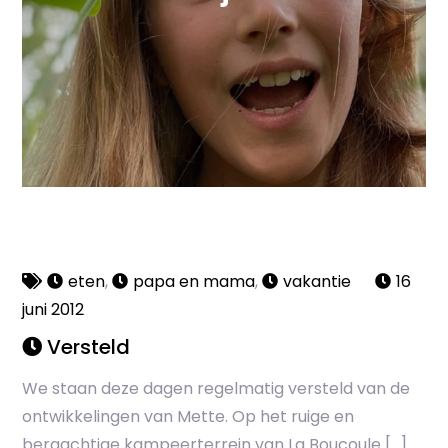
eten
,
papa en mama
,
vakantie
16
juni 2012
Versteld
We staan deze dagen regelmatig versteld van de
ontwikkelingen van Mette. Op het ruige en
bergachtige kampeerterrein van La Boucoule […]