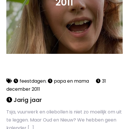
2011
feestdagen
,
papa en mama
31
december 2011
Jarig jaar
Tsja, vuurwerk en oliebollen is niet zo moeilijk om uit
te leggen. Maar Oud en Nieuw? We hebben geen
kalender […]