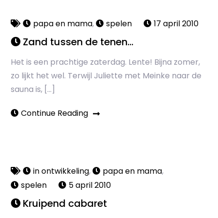
papa en mama
,
spelen
17 april 2010
Zand tussen de tenen…
Het is een prachtige zaterdag. Lente! Bijna zomer,
zo lijkt het wel. Terwijl Juliette met Meinke naar de
sauna is, […]
Continue Reading
in ontwikkeling
,
papa en mama
,
spelen
5 april 2010
Kruipend cabaret