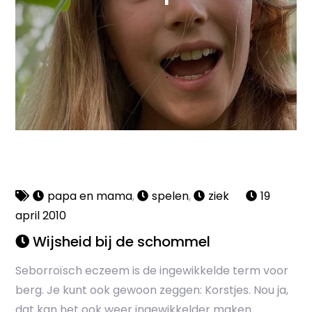
papa en mama
,
spelen
,
ziek
19
april 2010
Wijsheid bij de schommel
Seborroïsch eczeem is de ingewikkelde term voor
berg. Je kunt ook gewoon zeggen: Korstjes. Nou ja,
dat kan het ook weer ingewikkelder maken.