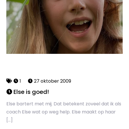
1
27 oktober 2009
Else is goed!
Else bartert met mij. Dat betekent zoveel dat ik als
coach Else wat op weg help. Else maakt op haar
[…]