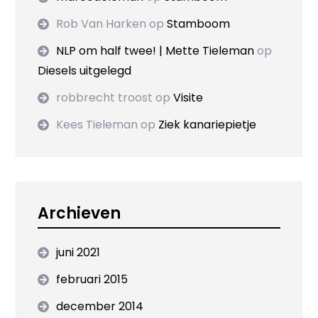
Rob Van Harken
op
Stamboom
NLP om half twee! | Mette Tieleman
op
Diesels uitgelegd
robbrecht troost
op
Visite
Kees Tieleman
op
Ziek kanariepietje
Archieven
juni 2021
februari 2015
december 2014