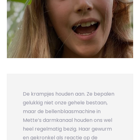
De krampjes houden aan. Ze bepalen
gelukkig niet onze gehele bestaan,
maar de bellenblaasmachine in
Mette’s darmkanaal houden ons wel
heel regelmatig bezig. Haar gewurm
en gekronkel als reactie op de