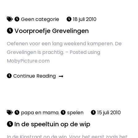
Geen categorie
18 juli 2010
Voorproefje Grevelingen
Oefenen voor een lang weekend kamperen. De
Grevelingen is prachtig. – Posted using
MobyPicture.com
Continue Reading
papa en mama
,
spelen
15 juli 2010
In de speeltuin op de wip
In de Kipstraat op de wip. Voor het eerst zoals het