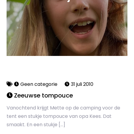
Geen categorie
31 juli 2010
Zeeuwse tompouce
Vanochtend krijgt Mette op de camping voor de
tent een stukje tompouce van opa Kees. Dat
smaakt. En een stukje […]