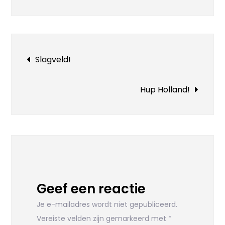
Bericht
Slagveld!
navigatie
Hup Holland!
Geef een reactie
Je e-mailadres wordt niet gepubliceerd.
Vereiste velden zijn gemarkeerd met
*