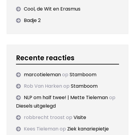
Cool, de Wit en Erasmus
Badje 2
Recente reacties
marcotieleman
op
Stamboom
Rob Van Harken
op
Stamboom
NLP om half twee! | Mette Tieleman
op
Diesels uitgelegd
robbrecht troost
op
Visite
Kees Tieleman
op
Ziek kanariepietje