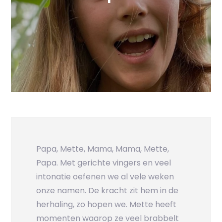
Papa, Mette, Mama, Mama, Mette,
Papa. Met gerichte vingers en veel
intonatie oefenen we al vele weken
onze namen. De kracht zit hem in de
herhaling, zo hopen we. Mette heeft
momenten waarop ze veel brabbelt