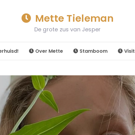
Mette Tieleman
De grote zus van Jesper
erhuisd!
Over Mette
Stamboom
Visi