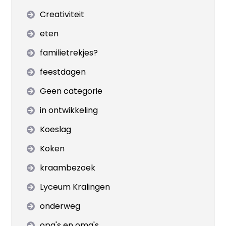
Creativiteit
eten
familietrekjes?
feestdagen
Geen categorie
in ontwikkeling
Koeslag
Koken
kraambezoek
Lyceum Kralingen
onderweg
opa's en oma's