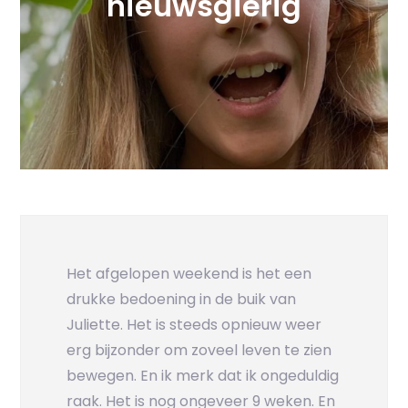
nieuwsgierig
Het afgelopen weekend is het een
drukke bedoening in de buik van
Juliette. Het is steeds opnieuw weer
erg bijzonder om zoveel leven te zien
bewegen. En ik merk dat ik ongeduldig
raak. Het is nog ongeveer 9 weken. En