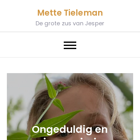
Skip
Mette Tieleman
to
content
De grote zus van Jesper
Ongeduldig en