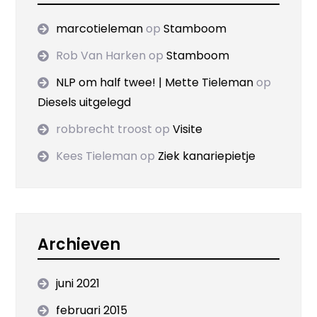
marcotieleman
op
Stamboom
Rob Van Harken
op
Stamboom
NLP om half twee! | Mette Tieleman
op
Diesels uitgelegd
robbrecht troost
op
Visite
Kees Tieleman
op
Ziek kanariepietje
Archieven
juni 2021
februari 2015