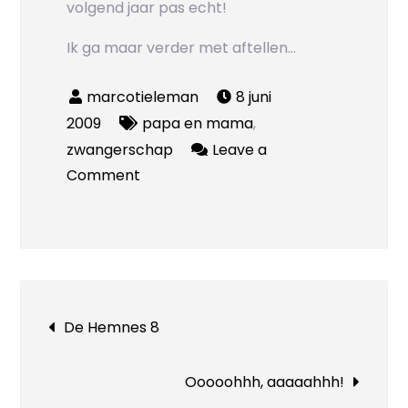
volgend jaar pas echt!
Ik ga maar verder met aftellen…
8 juni
2009
papa en mama
,
zwangerschap
Leave a
on
Comment
Ongeduldig
en
nieuwsgierig
Bericht
De Hemnes 8
navigatie
Ooooohhh, aaaaahhh!