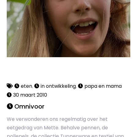
eten
,
in ontwikkeling
,
papa en mama
30 maart 2010
Omnivoor
We verwonderen ons regelmatig over het
eetgedrag van Mette. Behalve pennen, de
pollepels, de collectie Tupperware en textiel van