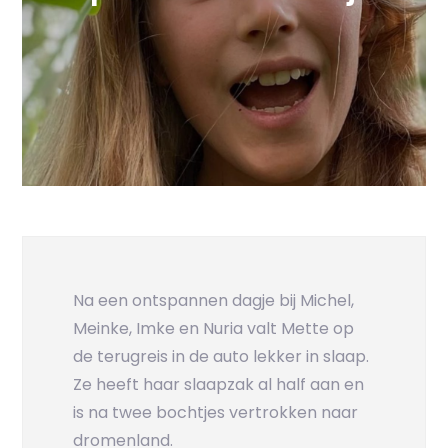
Na een ontspannen dagje bij Michel,
Meinke, Imke en Nuria valt Mette op
de terugreis in de auto lekker in slaap.
Ze heeft haar slaapzak al half aan en
is na twee bochtjes vertrokken naar
dromenland.