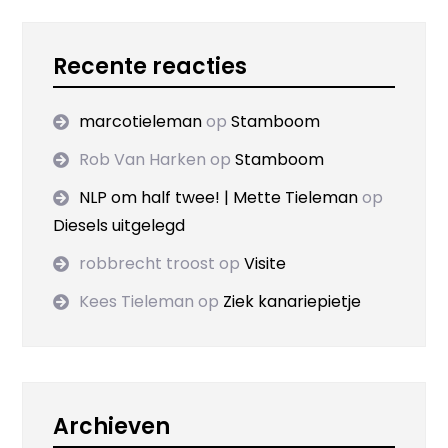
Recente reacties
marcotieleman
op
Stamboom
Rob Van Harken
op
Stamboom
NLP om half twee! | Mette Tieleman
op
Diesels uitgelegd
robbrecht troost
op
Visite
Kees Tieleman
op
Ziek kanariepietje
Archieven