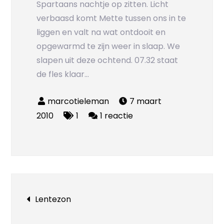
Spartaans nachtje op zitten. Licht
verbaasd komt Mette tussen ons in te
liggen en valt na wat ontdooit en
opgewarmd te zijn weer in slaap. We
slapen uit deze ochtend. 07.32 staat
de fles klaar…
7 maart
op
2010
1
1 reactie
Spartaans
nachtje
Bericht
Lentezon
navigatie