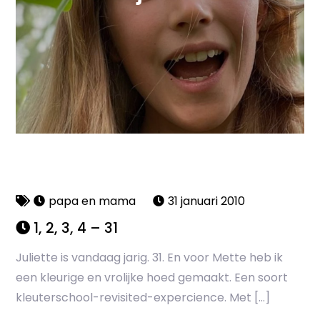
papa en mama
31 januari 2010
1, 2, 3, 4 – 31
Juliette is vandaag jarig. 31. En voor Mette heb ik
een kleurige en vrolijke hoed gemaakt. Een soort
kleuterschool-revisited-expercience. Met […]