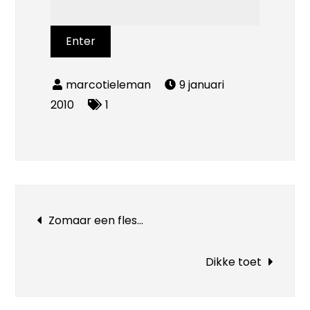
9 januari
2010
1
Bericht
Zomaar een fles…
navigatie
Dikke toet