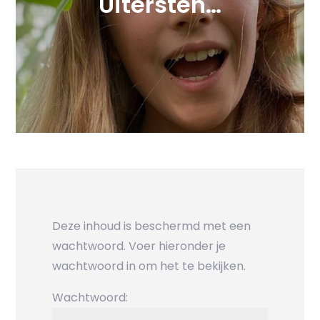
Uitersten…
Deze inhoud is beschermd met een
wachtwoord. Voer hieronder je
wachtwoord in om het te bekijken.
Wachtwoord: