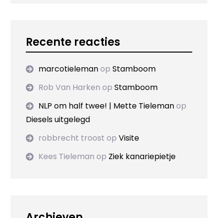
Recente reacties
marcotieleman
op
Stamboom
Rob Van Harken
op
Stamboom
NLP om half twee! | Mette Tieleman
op
Diesels uitgelegd
robbrecht troost
op
Visite
Kees Tieleman
op
Ziek kanariepietje
Archieven