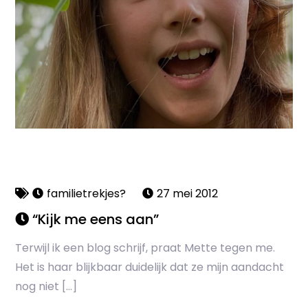
familietrekjes?
27 mei 2012
“Kijk me eens aan”
Terwijl ik een blog schrijf, praat Mette tegen me.
Het is haar blijkbaar duidelijk dat ze mijn aandacht
nog niet […]