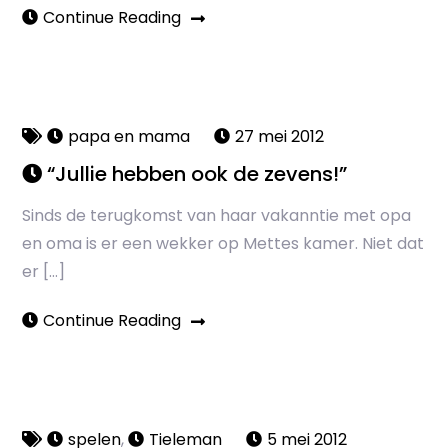
Continue Reading
papa en mama
27 mei 2012
“Jullie hebben ook de zevens!”
Sinds de terugkomst van haar vakanntie met opa
en oma is er een wekker op Mettes kamer. Niet dat
er […]
Continue Reading
spelen
,
Tieleman
5 mei 2012