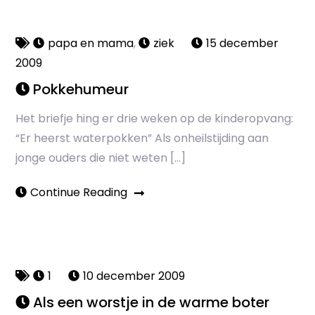
papa en mama
,
ziek
15 december
2009
Pokkehumeur
Het briefje hing er drie weken op de kinderopvang:
“Er heerst waterpokken” Als onheilstijding aan
jonge ouders die niet weten […]
Continue Reading
1
10 december 2009
Als een worstje in de warme boter