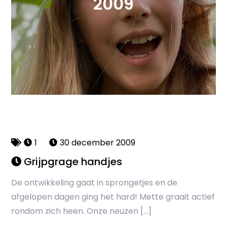
2009
1
30 december 2009
Grijpgrage handjes
De ontwikkeling gaat in sprongetjes en de
afgelopen dagen ging het hard! Mette graait actief
rondom zich heen. Onze neuzen […]