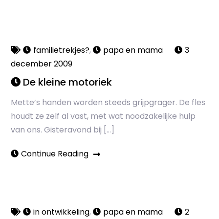
familietrekjes?
,
papa en mama
3
december 2009
De kleine motoriek
Mette’s handen worden steeds grijpgrager. De fles
houdt ze zelf al vast, met wat noodzakelijke hulp
van ons. Gisteravond bij […]
Continue Reading
in ontwikkeling
,
papa en mama
2