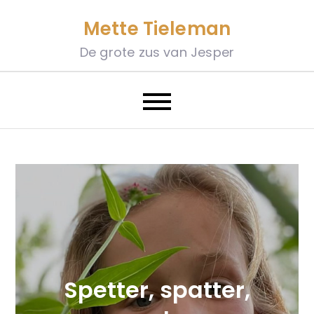
Skip
Mette Tieleman
to
content
De grote zus van Jesper
Spetter, spatter,