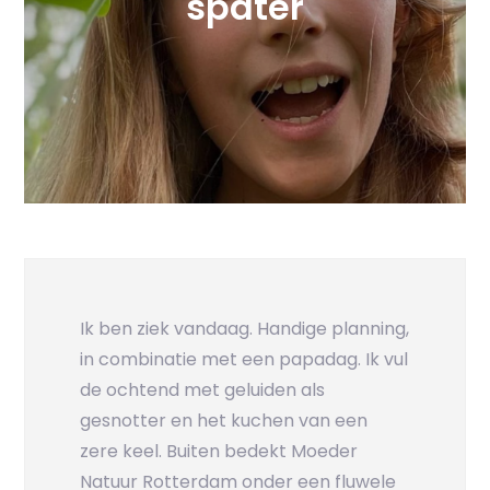
spater
Ik ben ziek vandaag. Handige planning,
in combinatie met een papadag. Ik vul
de ochtend met geluiden als
gesnotter en het kuchen van een
zere keel. Buiten bedekt Moeder
Natuur Rotterdam onder een fluwele