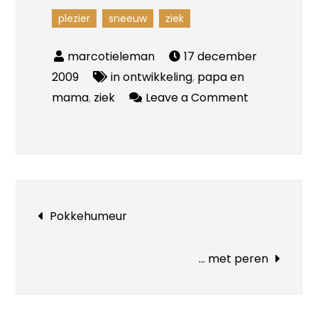
plezier
sneeuw
ziek
17 december
2009
in ontwikkeling
,
papa en
on
mama
,
ziek
Leave a Comment
Spetter,
spatter,
spater
Bericht
Pokkehumeur
navigatie
… met peren