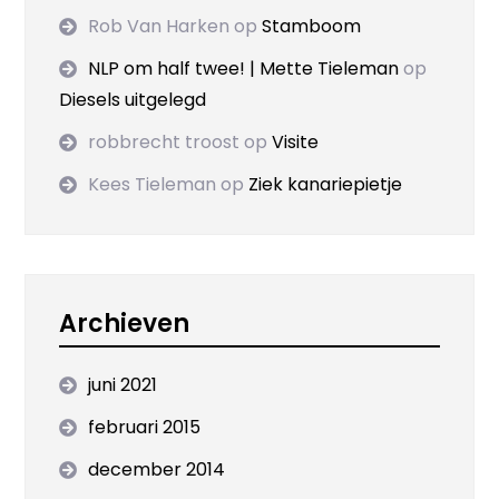
Rob Van Harken
op
Stamboom
NLP om half twee! | Mette Tieleman
op
Diesels uitgelegd
robbrecht troost
op
Visite
Kees Tieleman
op
Ziek kanariepietje
Archieven
juni 2021
februari 2015
december 2014