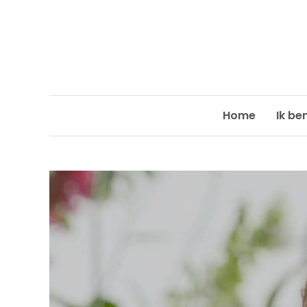
Skip
to
content
Home
Ik be