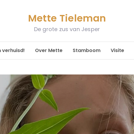
Mette Tieleman
De grote zus van Jesper
n verhuisd!
Over Mette
Stamboom
Visite