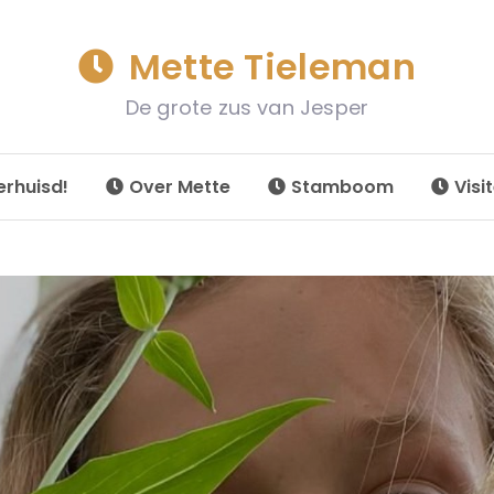
Mette Tieleman
De grote zus van Jesper
erhuisd!
Over Mette
Stamboom
Visi