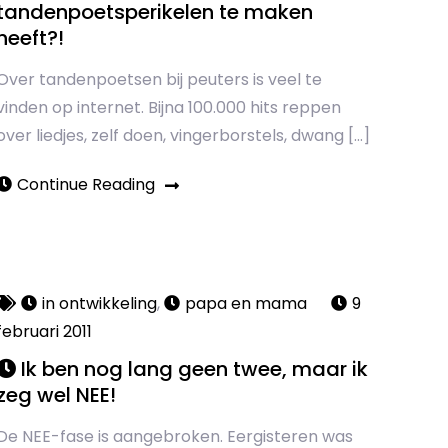
tandenpoetsperikelen te maken
heeft?!
Over tandenpoetsen bij peuters is veel te
vinden op internet. Bijna 100.000 hits reppen
over liedjes, zelf doen, vingerborstels, dwang […]
Continue Reading
in ontwikkeling
,
papa en mama
9
februari 2011
Ik ben nog lang geen twee, maar ik
zeg wel NEE!
De NEE-fase is aangebroken. Eergisteren was