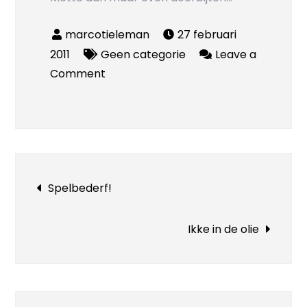
27 februari
2011
Geen categorie
Leave a
on
Comment
Wat
een
neustussenschotje
met
tandenpoetsperikelen
Bericht
Spelbederf!
te
maken
navigatie
heeft?!
Ikke in de olie