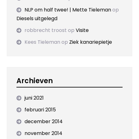
NLP om half twee! | Mette Tieleman
op
Diesels uitgelegd
robbrecht troost
op
Visite
Kees Tieleman
op
Ziek kanariepietje
Archieven
juni 2021
februari 2015
december 2014
november 2014