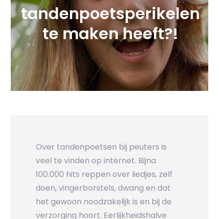
tandenpoetsperikelen
te maken heeft?!
Over tandenpoetsen bij peuters is
veel te vinden op internet. Bijna
100.000 hits reppen over liedjes, zelf
doen, vingerborstels, dwang en dat
het gewoon noodzakelijk is en bij de
verzorging hoort. Eerlijkheidshalve