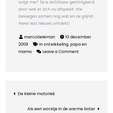
volgt me!” Ze is zichtbaar geïntrigeerd
door wat er zich nu afspeelt. We
bewegen samen nog wat en ze grijnst.
Weer iets nieuws ontdekt!
10 december
2009
in ontwikkeling
,
papa en
on
mama
Leave a Comment
Spiegeltje
spiegeltje
Bericht
De kleine motoriek
navigatie
Als een worstje in de warme boter