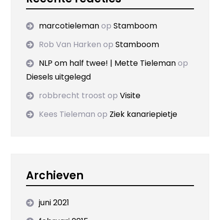
marcotieleman
op
Stamboom
Rob Van Harken
op
Stamboom
NLP om half twee! | Mette Tieleman
op
Diesels uitgelegd
robbrecht troost
op
Visite
Kees Tieleman
op
Ziek kanariepietje
Archieven
juni 2021