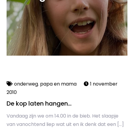
onderweg
,
papa en mama
1 november
2010
De kop laten hangen…
Vandaag zijn we om 14.00 in de bieb. Het slaapje
van vanochtend liep wat uit en ik denk dat een […]