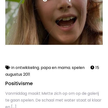
in ontwikkeling
,
papa en mama
,
spelen
15
augustus 2011
Positivisme
Vanmiddag maakt Mette zich op om op de galerij
te gaan spelen. De schaal met water staat al klaar
en […]