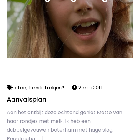
eten
,
familietrekjes?
2 mei 2011
Aanvalsplan
Aan het ontbijt deze ochtend geniet Mette van
haar rondjes met melk. Ik heb een
dubbelgevouwen boterham met hagelslag.
Regelmatig […]