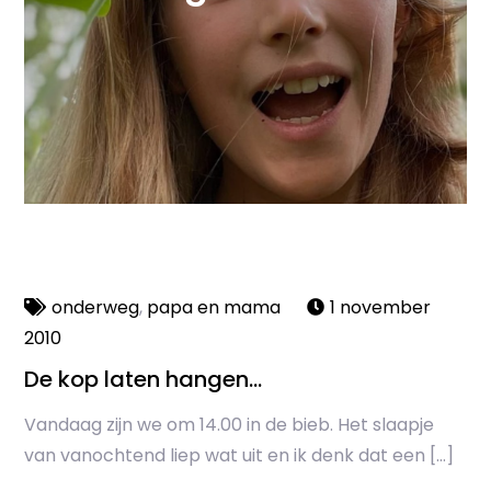
onderweg
,
papa en mama
1 november
2010
De kop laten hangen…
Vandaag zijn we om 14.00 in de bieb. Het slaapje
van vanochtend liep wat uit en ik denk dat een […]