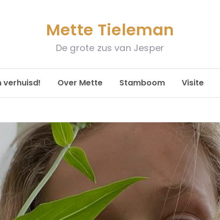
Mette Tieleman
De grote zus van Jesper
n verhuisd!
Over Mette
Stamboom
Visite