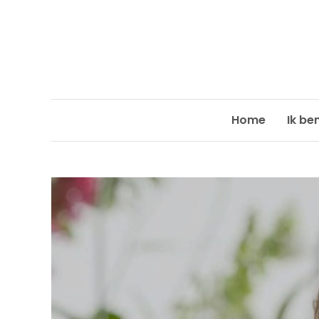
Skip
to
content
Home
Ik be