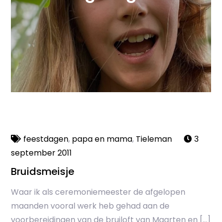
feestdagen
,
papa en mama
,
Tieleman
3
september 2011
Bruidsmeisje
Waar ik als ceremoniemeester de afgelopen
maanden vooral werk heb gehad aan de
voorbereidingen van de bruiloft van Maarten en […]