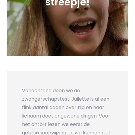
streepje!
Vanochtend doen we de
zwangerschapstest. Juliette is al een
flink aantal dagen over tijd en haar
lichaam doet ongewone dingen. Voor
het ontbijt lezen we eerst de
gebruiksaanwijzing en we kunnen niet