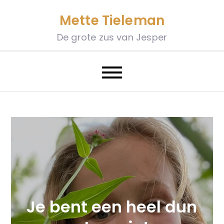
Skip
Mette Tieleman
to
content
De grote zus van Jesper
Je bent een heel dun