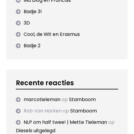
Ma blog en Francais
Badje 3!
3D
Cool, de Wit en Erasmus
Badje 2
Recente reacties
marcotieleman
op
Stamboom
Rob Van Harken
op
Stamboom
NLP om half twee! | Mette Tieleman
op
Diesels uitgelegd