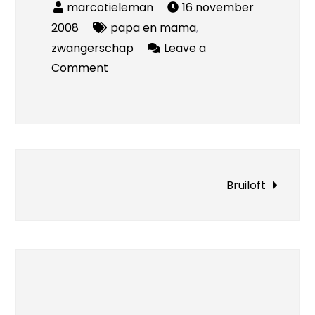
16 november
2008
papa en mama
,
zwangerschap
Leave a
on
Comment
Je
bent
een
heel
dun
Bericht
streepje!
Bruiloft
navigatie