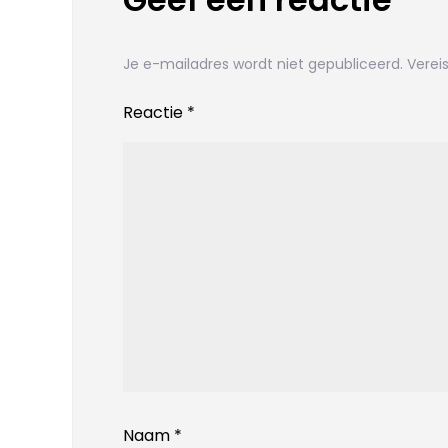
Je e-mailadres wordt niet gepubliceerd.
Verei
Reactie
*
Naam
*