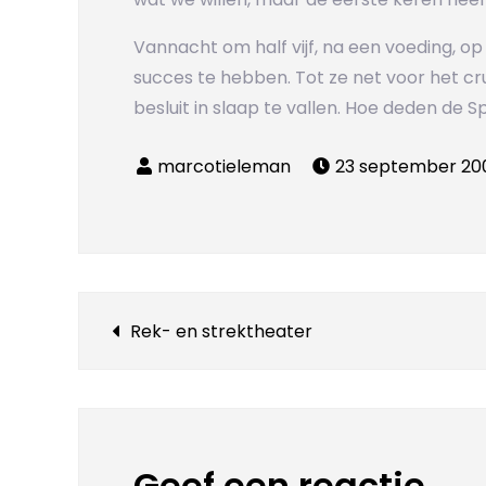
Vannacht om half vijf, na een voeding, o
succes te hebben. Tot ze net voor het cr
besluit in slaap te vallen. Hoe deden de
23 september 20
Bericht
Rek- en strektheater
navigatie
Geef een reactie