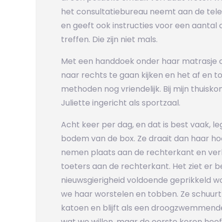
het consultatiebureau neemt aan de telef
en geeft ook instructies voor een aanta
treffen. Die zijn niet mals.
Met een handdoek onder haar matrasje 
naar rechts te gaan kijken en het af en to
methoden nog vriendelijk. Bij mijn thuisk
Juliette ingericht als sportzaal.
Acht keer per dag, en dat is best vaak, l
bodem van de box. Ze draait dan haar ho
nemen plaats aan de rechterkant en verl
toeters aan de rechterkant. Het ziet er be
nieuwsgierigheid voldoende geprikkeld w
we haar worstelen en tobben. Ze schuur
katoen en blijft als een droogzwemmend
wat we willen, maar de eerste keren heef