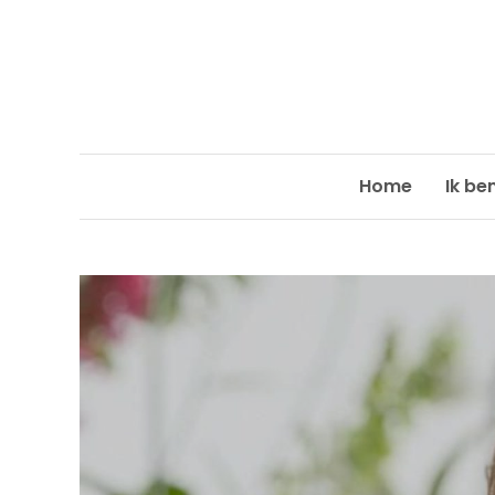
Skip
to
content
Home
Ik be