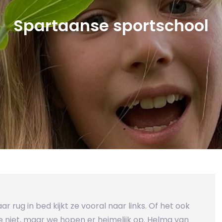
Spartaanse sportschool
 rug in bed kijkt ze vooral naar links. Of het ook
 niet, maar we hopen er heimelijk op. Helma van