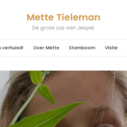
Mette Tieleman
De grote zus van Jesper
n verhuisd!
Over Mette
Stamboom
Visite