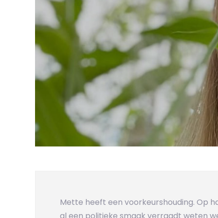
Mette heeft een voorkeurshouding. Op haar
al een politieke smaak verraadt weten we