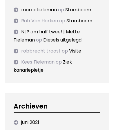
marcotieleman
op
Stamboom
Rob Van Harken
op
Stamboom
NLP om half twee! | Mette
Tieleman
op
Diesels uitgelegd
robbrecht troost
op
Visite
Kees Tieleman
op
Ziek
kanariepietje
Archieven
juni 2021