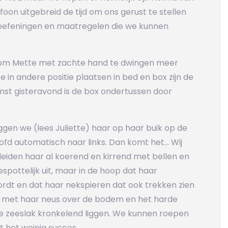
oon uitgebreid de tijd om ons gerust te stellen
l oefeningen en maatregelen die we kunnen
om Mette met zachte hand te dwingen meer
e in andere positie plaatsen in bed en box zijn de
omst gisteravond is de box ondertussen door
eggen we (lees Juliette) haar op haar buik op de
ofd automatisch naar links. Dan komt het… Wij
eiden haar al koerend en kirrend met bellen en
spottelijk uit, maar in de hoop dat haar
ordt en dat haar nekspieren dat ook trekken zien
t met haar neus over de bodem en het harde
e zeeslak kronkelend liggen. We kunnen roepen
t het weinig succes.