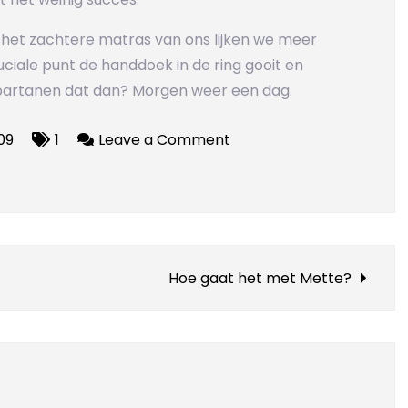
p het zachtere matras van ons lijken we meer
uciale punt de handdoek in de ring gooit en
 Spartanen dat dan? Morgen weer een dag.
on
09
1
Leave a Comment
Spartaanse
sportschool
Hoe gaat het met Mette?