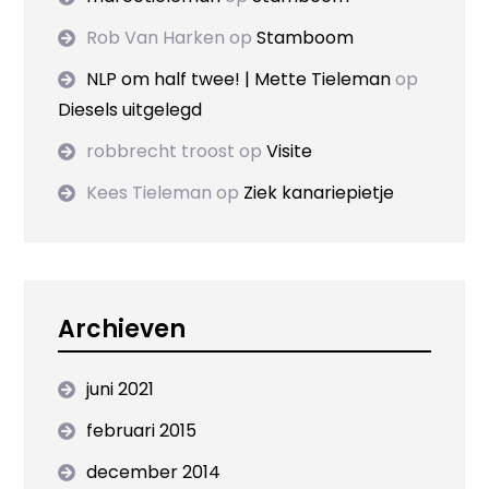
Rob Van Harken
op
Stamboom
NLP om half twee! | Mette Tieleman
op
Diesels uitgelegd
robbrecht troost
op
Visite
Kees Tieleman
op
Ziek kanariepietje
Archieven
juni 2021
februari 2015
december 2014