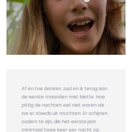
Af en toe denken Juul en ik terug aan
de eerste maanden met Mette. Hoe
pittig de nachten wel niet waren als
we er steeds uit mochten. Er schijnen
ouders te zijn, die het eerste jaar
minimaal twee keer per nacht op