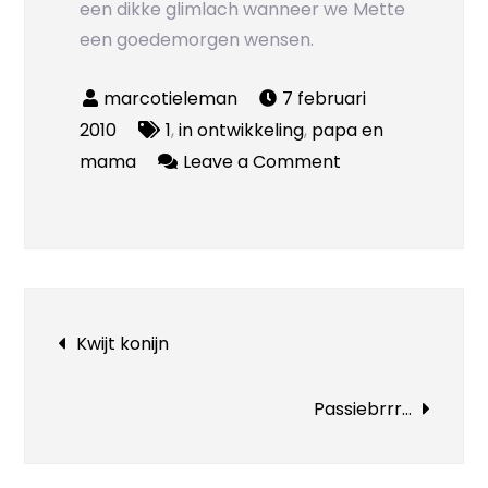
een dikke glimlach wanneer we Mette
een goedemorgen wensen.
7 februari
2010
1
,
in ontwikkeling
,
papa en
on
mama
Leave a Comment
Oh
what
a
nights!
Bericht
Kwijt konijn
navigatie
Passiebrrr…