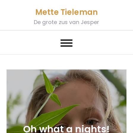
Skip
Mette Tieleman
to
content
De grote zus van Jesper
Oh what a nights!