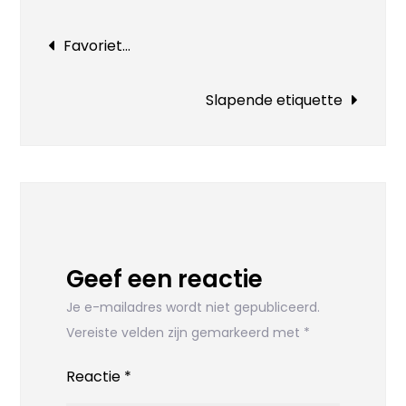
Bericht
Favoriet…
navigatie
Slapende etiquette
Geef een reactie
Je e-mailadres wordt niet gepubliceerd.
Vereiste velden zijn gemarkeerd met
*
Reactie
*