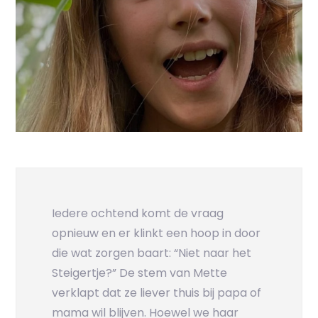
Iedere ochtend komt de vraag
opnieuw en er klinkt een hoop in door
die wat zorgen baart: “Niet naar het
Steigertje?” De stem van Mette
verklapt dat ze liever thuis bij papa of
mama wil blijven. Hoewel we haar