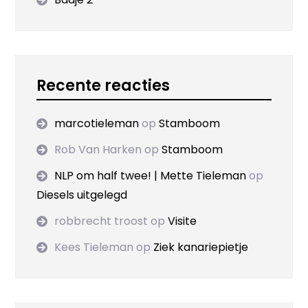
Recente reacties
marcotieleman
op
Stamboom
Rob Van Harken
op
Stamboom
NLP om half twee! | Mette Tieleman
op
Diesels uitgelegd
robbrecht troost
op
Visite
Kees Tieleman
op
Ziek kanariepietje