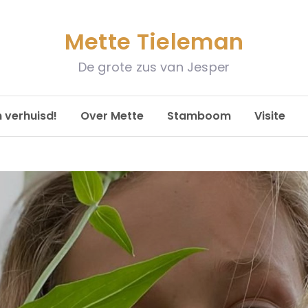
Mette Tieleman
De grote zus van Jesper
n verhuisd!
Over Mette
Stamboom
Visite