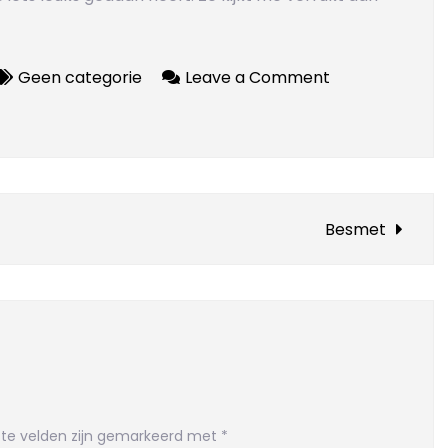
on
Geen categorie
Leave a Comment
De
heerlijkheid
van
niks
Besmet
ste velden zijn gemarkeerd met
*