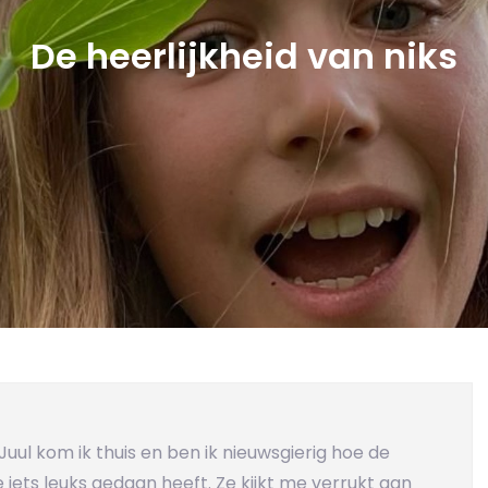
De heerlijkheid van niks
l kom ik thuis en ben ik nieuwsgierig hoe de
 iets leuks gedaan heeft. Ze kijkt me verrukt aan