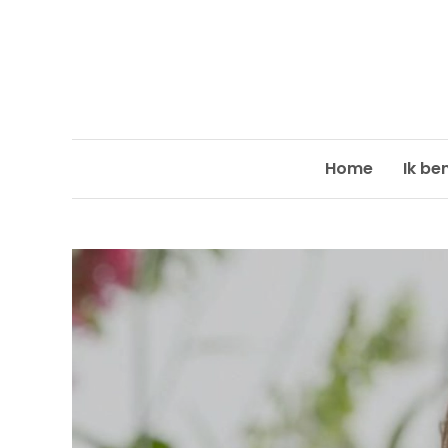
Skip
to
content
Home
Ik be