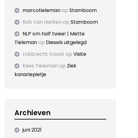
marcotieleman
op
Stamboom
Rob Van Harken
op
Stamboom
NLP om half twee! | Mette
Tieleman
op
Diesels uitgelegd
robbrecht troost
op
Visite
Kees Tieleman
op
Ziek
kanariepietje
Archieven
juni 2021