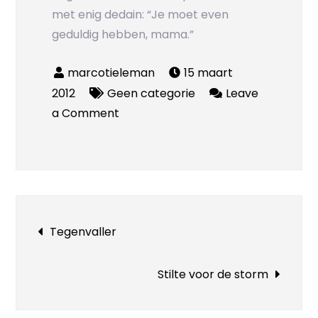
met enig dedain: “Je moet even
geduldig hebben, mama.”
15 maart
2012
Geen categorie
Leave
on
a Comment
Geduldig!
Bericht
Tegenvaller
navigatie
Stilte voor de storm