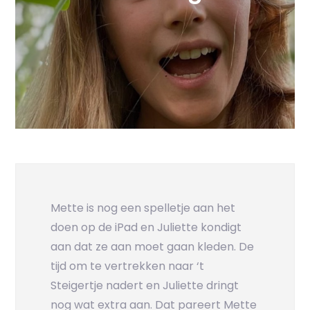
Mette is nog een spelletje aan het
doen op de iPad en Juliette kondigt
aan dat ze aan moet gaan kleden. De
tijd om te vertrekken naar ‘t
Steigertje nadert en Juliette dringt
nog wat extra aan. Dat pareert Mette