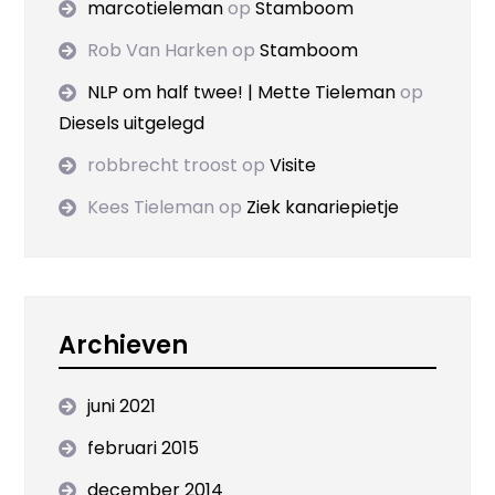
marcotieleman
op
Stamboom
Rob Van Harken
op
Stamboom
NLP om half twee! | Mette Tieleman
op
Diesels uitgelegd
robbrecht troost
op
Visite
Kees Tieleman
op
Ziek kanariepietje
Archieven
juni 2021
februari 2015
december 2014