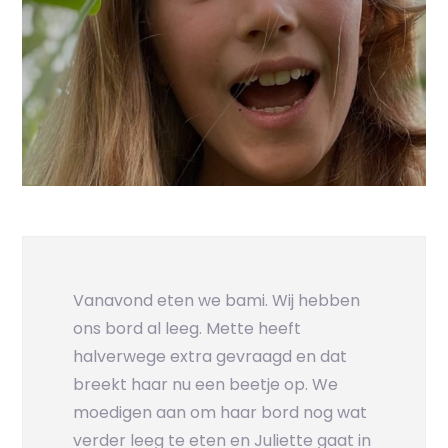
Vanavond eten we bami. Wij hebben
ons bord al leeg. Mette heeft
halverwege extra gevraagd en dat
breekt haar nu een beetje op. We
moedigen aan om haar bord nog wat
verder leeg te eten en Juliette gaat in