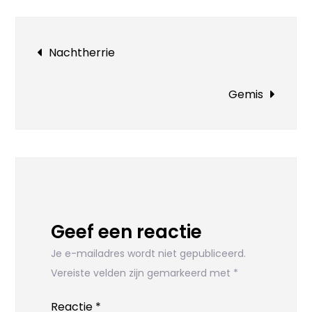
Bericht
Nachtherrie
navigatie
Gemis
Geef een reactie
Je e-mailadres wordt niet gepubliceerd.
Vereiste velden zijn gemarkeerd met
*
Reactie
*