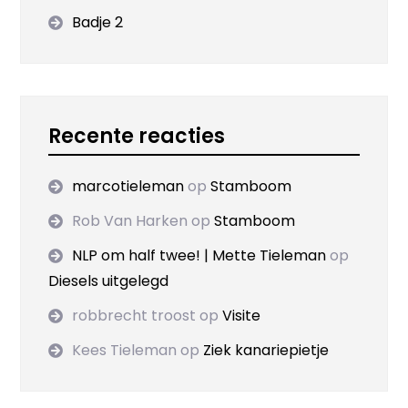
Badje 2
Recente reacties
marcotieleman
op
Stamboom
Rob Van Harken
op
Stamboom
NLP om half twee! | Mette Tieleman
op
Diesels uitgelegd
robbrecht troost
op
Visite
Kees Tieleman
op
Ziek kanariepietje