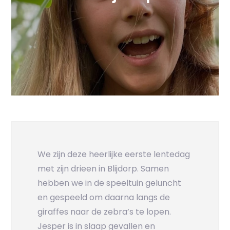
We zijn deze heerlijke eerste lentedag
met zijn drieen in Blijdorp. Samen
hebben we in de speeltuin geluncht
en gespeeld om daarna langs de
giraffes naar de zebra’s te lopen.
Jesper is in slaap gevallen en