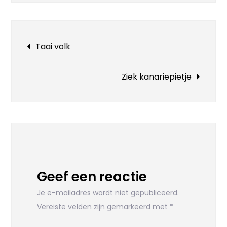
Bericht
Taai volk
navigatie
Ziek kanariepietje
Geef een reactie
Je e-mailadres wordt niet gepubliceerd.
Vereiste velden zijn gemarkeerd met
*