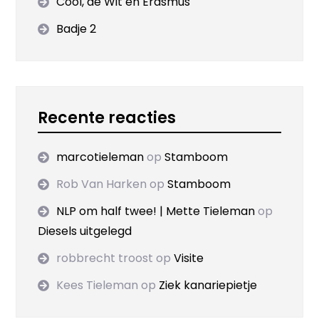
Cool, de Wit en Erasmus
Badje 2
Recente reacties
marcotieleman
op
Stamboom
Rob Van Harken
op
Stamboom
NLP om half twee! | Mette Tieleman
op
Diesels uitgelegd
robbrecht troost
op
Visite
Kees Tieleman
op
Ziek kanariepietje