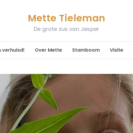
Mette Tieleman
De grote zus van Jesper
n verhuisd!
Over Mette
Stamboom
Visite