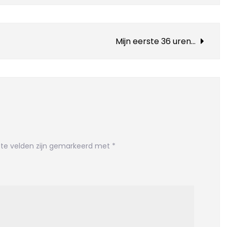
precies…
Mijn eerste 36 uren…
ste velden zijn gemarkeerd met
*