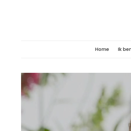
Skip
to
content
Home
Ik be