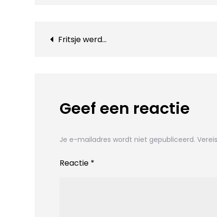
Bericht
Fritsje werd…
navigatie
Geef een reactie
Je e-mailadres wordt niet gepubliceerd.
Verei
Reactie
*