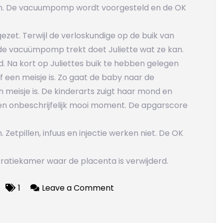
am. De vacuumpomp wordt voorgesteld en de OK
zet. Terwijl de verloskundige op de buik van
de vacuümpomp trekt doet Juliette wat ze kan.
. Na kort op Juliettes buik te hebben gelegen
f een meisje is. Zo gaat de baby naar de
n meisje is. De kinderarts zuigt haar mond en
 Een onbeschrijfelijk mooi moment. De apgarscore
 Zetpillen, infuus en injectie werken niet. De OK
peratiekamer waar de placenta is verwijderd.
on
1
Leave a Comment
12
uren