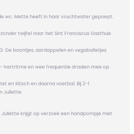
 de wc. Mette heeft in haar vruchtwater gepoept.
 zonder twijfel naar het Sint Franciscus Gasthuis
G. De boontjes, aardappelen en vegaballetjes
or – hartritme en wee frequentie draaien mee op
st en Kitsch en daarna voetbal. Bij 2-1
Juliette.
 Juliette krijgt op verzoek een handpompje met