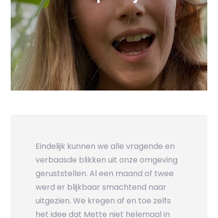
Eindelijk kunnen we alle vragende en
verbaasde blikken uit onze omgeving
geruststellen. Al een maand of twee
werd er blijkbaar smachtend naar
uitgezien. We kregen af en toe zelfs
het idee dat Mette niet helemaal in