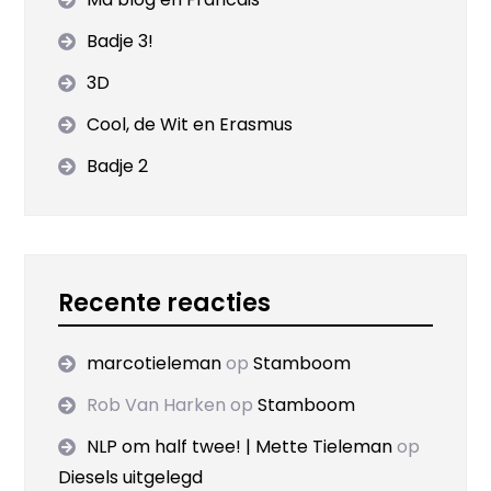
Badje 3!
3D
Cool, de Wit en Erasmus
Badje 2
Recente reacties
marcotieleman
op
Stamboom
Rob Van Harken
op
Stamboom
NLP om half twee! | Mette Tieleman
op
Diesels uitgelegd