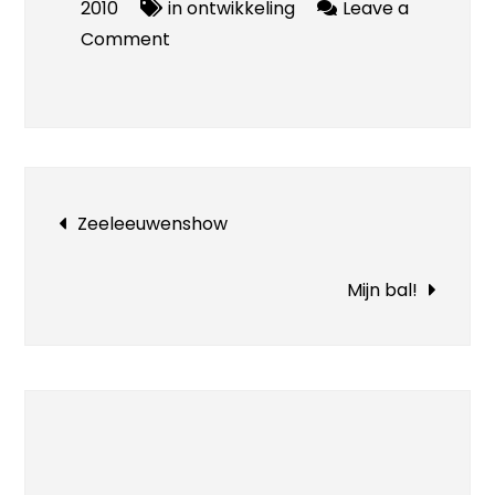
2010
in ontwikkeling
Leave a
on
Comment
Drie
puntjes
Bericht
Zeeleeuwenshow
navigatie
Mijn bal!