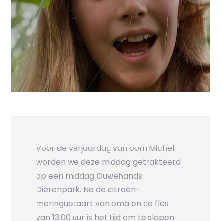
Voor de verjaardag van oom Michel
worden we deze middag getrakteerd
op een middag Ouwehands
Dierenpark. Na de citroen-
meringuetaart van oma en de fles
van 13.00 uur is het tijd om te slapen.