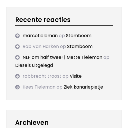
Recente reacties
marcotieleman
op
Stamboom
Rob Van Harken
op
Stamboom
NLP om half twee! | Mette Tieleman
op
Diesels uitgelegd
robbrecht troost
op
Visite
Kees Tieleman
op
Ziek kanariepietje
Archieven