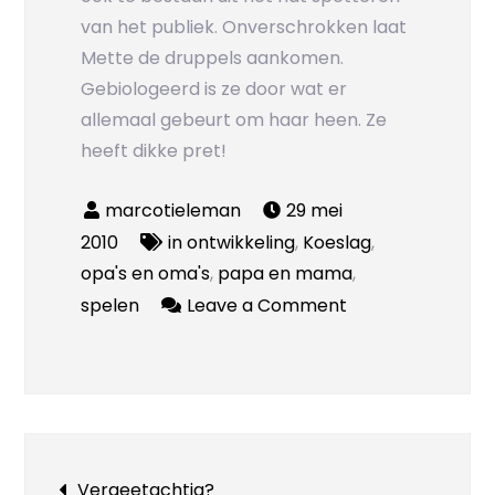
van het publiek. Onverschrokken laat
Mette de druppels aankomen.
Gebiologeerd is ze door wat er
allemaal gebeurt om haar heen. Ze
heeft dikke pret!
29 mei
2010
in ontwikkeling
,
Koeslag
,
opa's en oma's
,
papa en mama
,
on
spelen
Leave a Comment
Zeeleeuwensho
Bericht
Vergeetachtig?