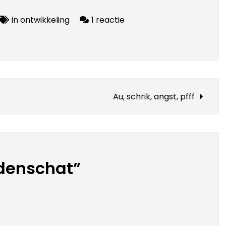
op
in ontwikkeling
1 reactie
Woordenschat
Au, schrik, angst, pfff
denschat”