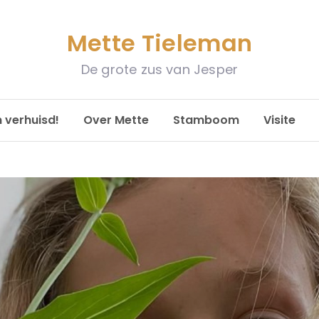
Mette Tieleman
De grote zus van Jesper
n verhuisd!
Over Mette
Stamboom
Visite