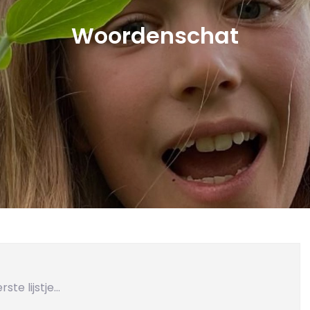
Woordenschat
te lijstje…