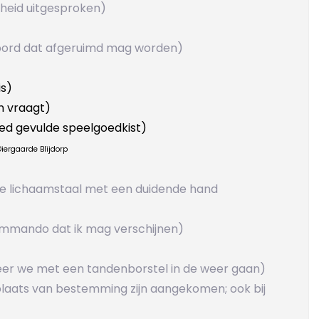
gheid uitgesproken)
g bord dat afgeruimd mag worden)
is)
m vraagt)
oed gevulde speelgoedkist)
iergaarde Blijdorp
 de lichaamstaal met een duidende hand
commando dat ik mag verschijnen)
neer we met een tandenborstel in de weer gaan)
plaats van bestemming zijn aangekomen; ook bij