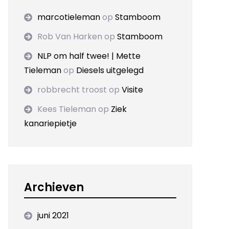
marcotieleman
op
Stamboom
Rob Van Harken
op
Stamboom
NLP om half twee! | Mette
Tieleman
op
Diesels uitgelegd
robbrecht troost
op
Visite
Kees Tieleman
op
Ziek
kanariepietje
Archieven
juni 2021