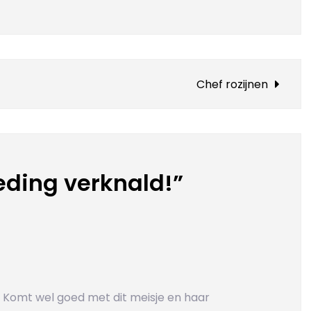
nald!
Chef rozijnen
eding verknald!”
!! Komt wel goed met dit meisje en haar