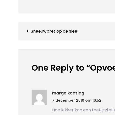
verk
Bericht
Sneeuwpret op de slee!
navigatie
One Reply to “Opvo
margo koeslag
7 december 2010 om 10:52
Hoe lekker kan een toetje zijn!