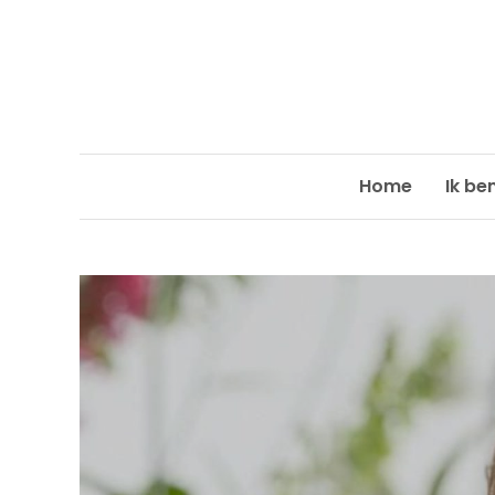
Skip
to
content
Home
Ik be