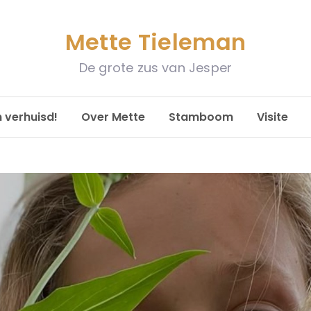
Mette Tieleman
De grote zus van Jesper
n verhuisd!
Over Mette
Stamboom
Visite