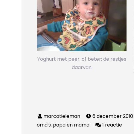
Yoghurt met peer, of beter: de restjes
daarvan
6 december 2010
op
oma's
,
papa en mama
1 reactie
Opvo