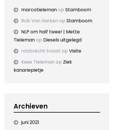
marcotieleman
op
Stamboom
Rob Van Harken
op
Stamboom
NLP om half twee! | Mette
Tieleman
op
Diesels uitgelegd
robbrecht troost
op
Visite
Kees Tieleman
op
Ziek
kanariepietje
Archieven
juni 2021