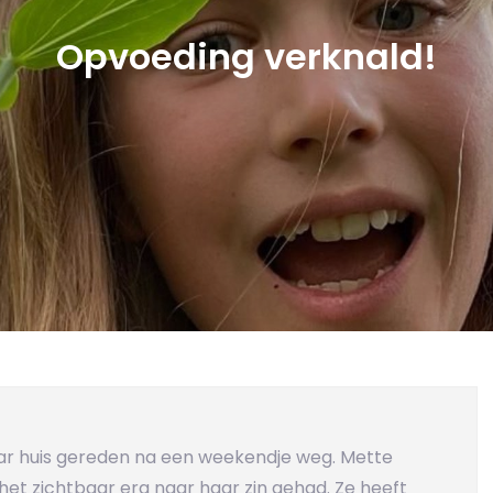
Opvoeding verknald!
ar huis gereden na een weekendje weg. Mette
het zichtbaar erg naar haar zin gehad. Ze heeft