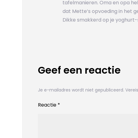
tafelmanieren. Oma en opa heb
dat Mette’s opvoeding in het g
Dikke smakkerd op je yoghurt-
Geef een reactie
Je e-mailadres wordt niet gepubliceerd.
Verei
Reactie
*