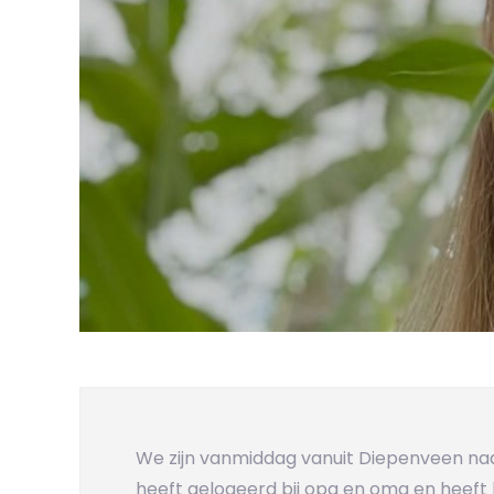
We zijn vanmiddag vanuit Diepenveen na
heeft gelogeerd bij opa en oma en heeft 