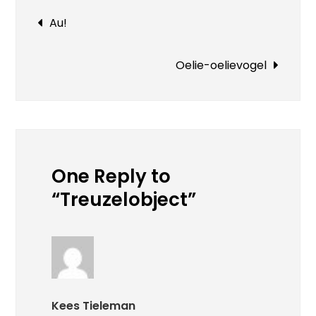
Bericht
Au!
navigatie
Oelie-oelievogel
One Reply to
“Treuzelobject”
Kees Tieleman