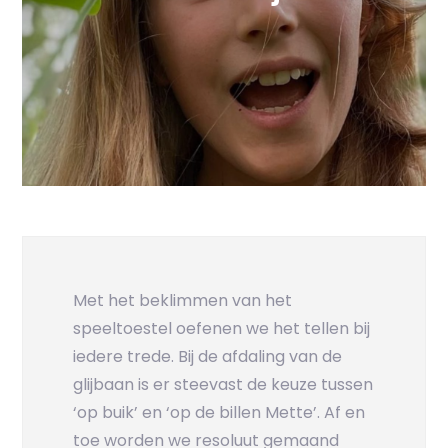
Met het beklimmen van het
speeltoestel oefenen we het tellen bij
iedere trede. Bij de afdaling van de
glijbaan is er steevast de keuze tussen
‘op buik’ en ‘op de billen Mette’. Af en
toe worden we resoluut gemaand