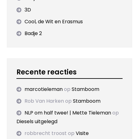
3D
Cool, de Wit en Erasmus
Badje 2
Recente reacties
marcotieleman
op
Stamboom
Rob Van Harken
op
Stamboom
NLP om half twee! | Mette Tieleman
op
Diesels uitgelegd
robbrecht troost
op
Visite