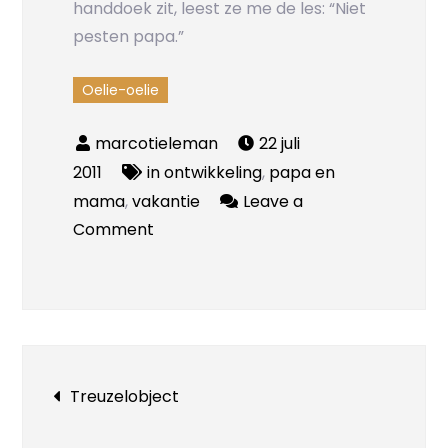
handdoek zit, leest ze me de les: “Niet
pesten papa.”
Oelie-oelie
22 juli
2011
in ontwikkeling
,
papa en
mama
,
vakantie
Leave a
on
Comment
Oelie-
oelievogel
Bericht
Treuzelobject
navigatie