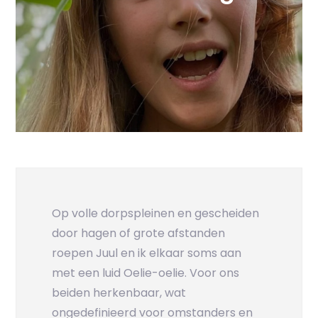
Op volle dorpspleinen en gescheiden
door hagen of grote afstanden
roepen Juul en ik elkaar soms aan
met een luid Oelie-oelie. Voor ons
beiden herkenbaar, wat
ongedefinieerd voor omstanders en