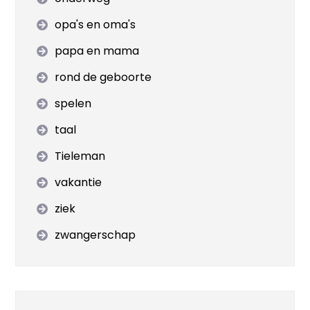
opa's en oma's
papa en mama
rond de geboorte
spelen
taal
Tieleman
vakantie
ziek
zwangerschap