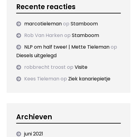
Recente reacties
marcotieleman
op
Stamboom
Rob Van Harken
op
Stamboom
NLP om half twee! | Mette Tieleman
op
Diesels uitgelegd
robbrecht troost
op
Visite
Kees Tieleman
op
Ziek kanariepietje
Archieven
juni 2021