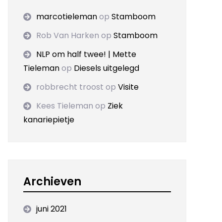
marcotieleman
op
Stamboom
Rob Van Harken
op
Stamboom
NLP om half twee! | Mette
Tieleman
op
Diesels uitgelegd
robbrecht troost
op
Visite
Kees Tieleman
op
Ziek
kanariepietje
Archieven
juni 2021