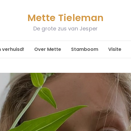
Mette Tieleman
De grote zus van Jesper
n verhuisd!
Over Mette
Stamboom
Visite