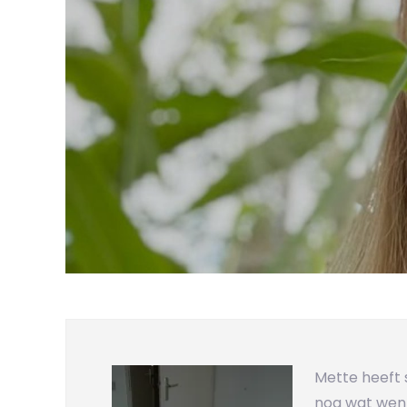
Mette heeft 
nog wat wen