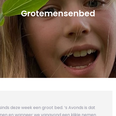
Grotemensenbed
sinds deze week een groot bed. ‘s Avonds is dat
nen en wanneer we vanavond een kijkje nemen