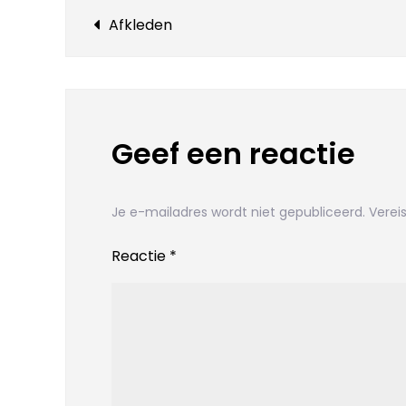
Bericht
Afkleden
navigatie
Geef een reactie
Je e-mailadres wordt niet gepubliceerd.
Verei
Reactie
*