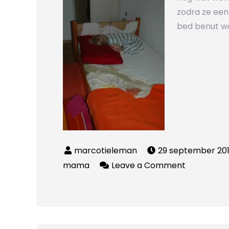
zodra ze een
bed benut wo
29 september 201
on
mama
Leave a Comment
Grotemen