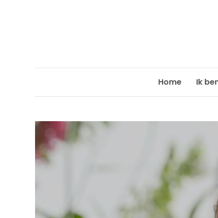
Skip
to
content
Home
Ik be