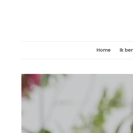
Skip
to
content
Home
Ik be