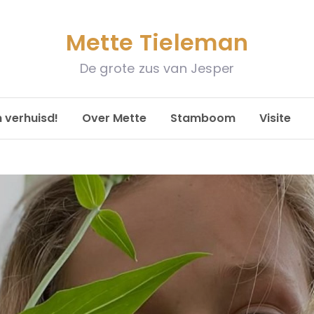
Mette Tieleman
De grote zus van Jesper
n verhuisd!
Over Mette
Stamboom
Visite