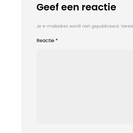
Geef een reactie
Je e-mailadres wordt niet gepubliceerd.
Verei
Reactie
*