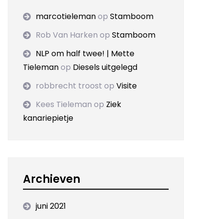
marcotieleman
op
Stamboom
Rob Van Harken
op
Stamboom
NLP om half twee! | Mette
Tieleman
op
Diesels uitgelegd
robbrecht troost
op
Visite
Kees Tieleman
op
Ziek
kanariepietje
Archieven
juni 2021