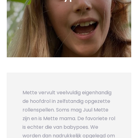
Mette vervult veelvuldig eigenhandig
de hoofdrol in zelfstandig opgezette
rollenspellen. Soms mag Juul Mette
zijn en is Mette mama. De favoriete rol
is echter die van babypoes. We
worden dan nadrukkelijk opgelegd om