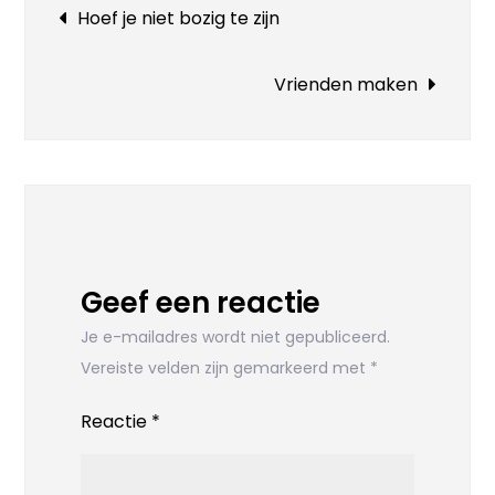
Bericht
Hoef je niet bozig te zijn
navigatie
Vrienden maken
Geef een reactie
Je e-mailadres wordt niet gepubliceerd.
Vereiste velden zijn gemarkeerd met
*
Reactie
*