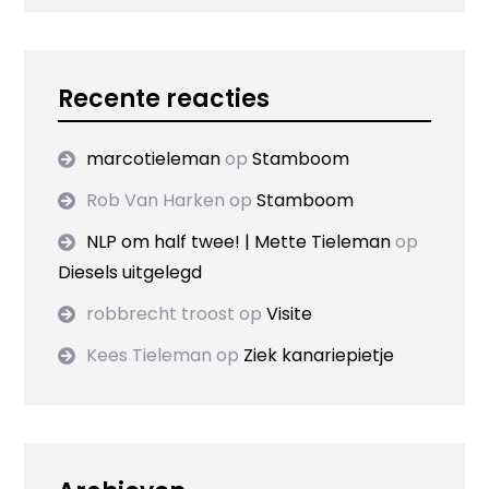
Recente reacties
marcotieleman
op
Stamboom
Rob Van Harken
op
Stamboom
NLP om half twee! | Mette Tieleman
op
Diesels uitgelegd
robbrecht troost
op
Visite
Kees Tieleman
op
Ziek kanariepietje