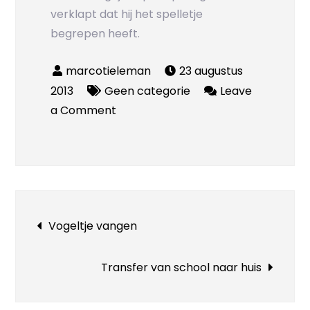
verklapt dat hij het spelletje
begrepen heeft.
23 augustus
2013
Geen categorie
Leave
on
a Comment
Te
grazen
Bericht
Vogeltje vangen
navigatie
Transfer van school naar huis