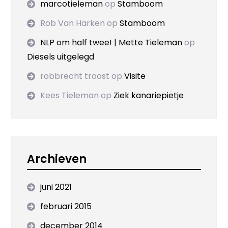
marcotieleman
op
Stamboom
Rob Van Harken
op
Stamboom
NLP om half twee! | Mette Tieleman
op
Diesels uitgelegd
robbrecht troost
op
Visite
Kees Tieleman
op
Ziek kanariepietje
Archieven
juni 2021
februari 2015
december 2014