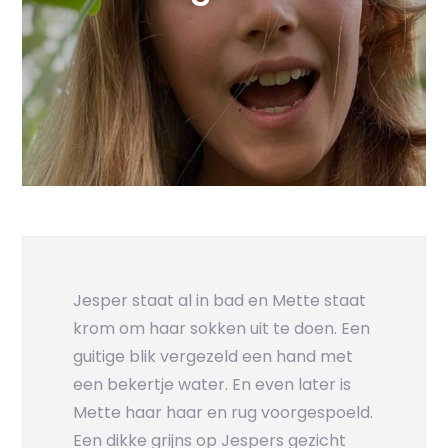
Jesper staat al in bad en Mette staat
krom om haar sokken uit te doen. Een
guitige blik vergezeld een hand met
een bekertje water. En even later is
Mette haar haar en rug voorgespoeld.
Een dikke grijns op Jespers gezicht