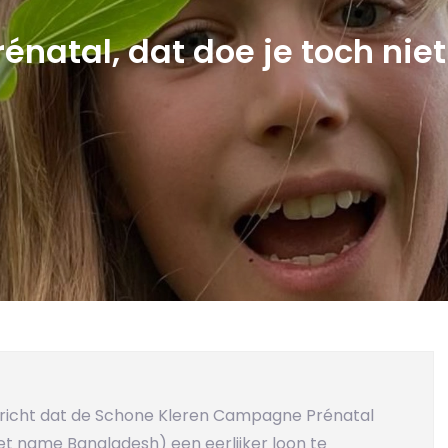
rénatal, dat doe je toch niet
richt dat de Schone Kleren Campagne Prénatal
et name Bangladesh) een eerlijker loon te