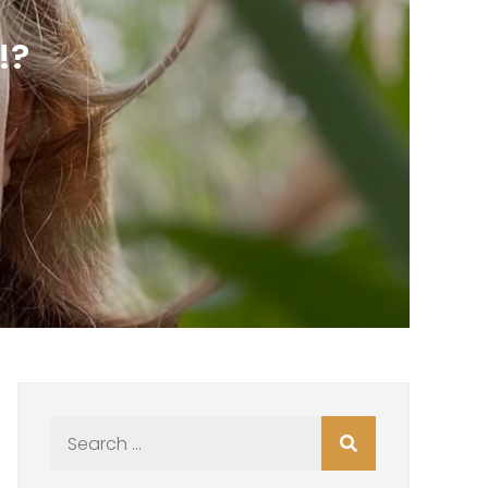
!?
Search
for: