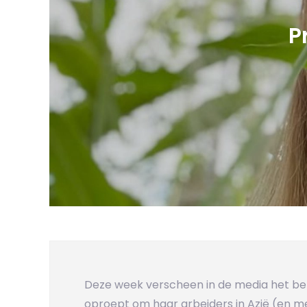
P
Deze week verscheen in de media het be
oproept om haar arbeiders in Azië (en m