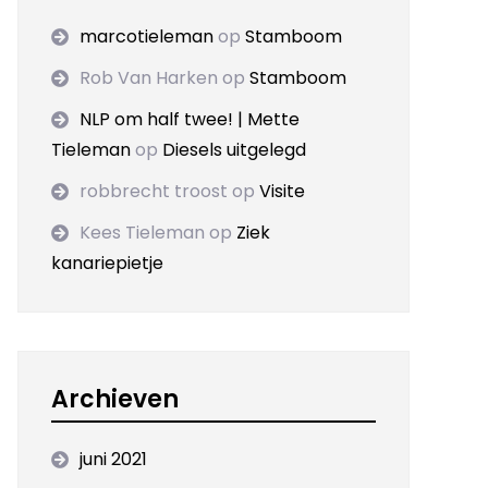
marcotieleman
op
Stamboom
Rob Van Harken
op
Stamboom
NLP om half twee! | Mette
Tieleman
op
Diesels uitgelegd
robbrecht troost
op
Visite
Kees Tieleman
op
Ziek
kanariepietje
Archieven
juni 2021