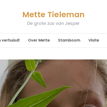
Mette Tieleman
De grote zus van Jesper
n verhuisd!
Over Mette
Stamboom
Visite