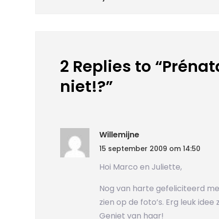
Bericht
navigatie
2 Replies to “Prénat
niet!?”
Willemijne
15 september 2009 om 14:50
Hoi Marco en Juliette,
Nog van harte gefeliciteerd met
zien op de foto’s. Erg leuk idee
Geniet van haar!