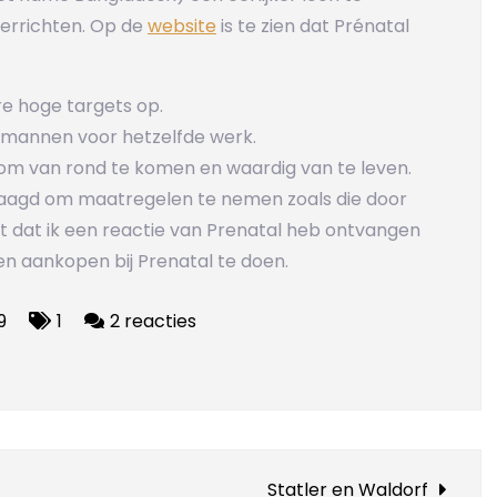
errichten. Op de
website
is te zien dat Prénatal
e hoge targets op.
 mannen voor hetzelfde werk.
n om van rond te komen en waardig van te leven.
raagd om maatregelen te nemen zoals die door
 dat ik een reactie van Prenatal heb ontvangen
een aankopen bij Prenatal te doen.
op
9
1
2 reacties
Prénatal,
dat
doe
je
toch
Statler en Waldorf