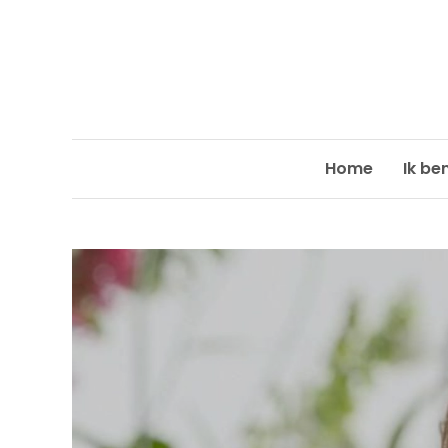
Skip
to
content
Home
Ik be