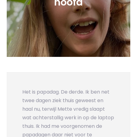
hoofd
Het is papadag. De derde. Ik ben net
twee dagen ziek thuis geweest en
haal nu, terwijl Mette vredig slaapt
wat achterstallig werk in op de laptop
thuis. Ik had me voorgenomen de
papadagen daar niet voor te