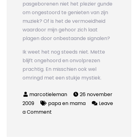
pasgeborenen niet het plezier gunde
om ongestoord te genieten van zijn
muziek? Of is het de vermoeidheid
waardoor mijn gehoor zich laat
plagen door onbestaande signalen?
Ik weet het nog steeds niet. Mette
blijft ongehoord en onvolprezen
prachtig. En misschien ook wel
omringd met een stukje mystiek.
26 november
2009
papa en mama
Leave
on
a Comment
Stemmen
in
mijn