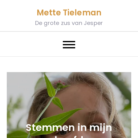
Skip
Mette Tieleman
to
content
De grote zus van Jesper
Stemmen in mijn