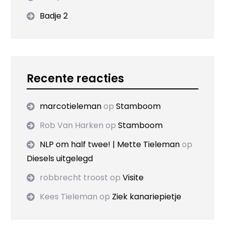
Badje 2
Recente reacties
marcotieleman
op
Stamboom
Rob Van Harken
op
Stamboom
NLP om half twee! | Mette Tieleman
op
Diesels uitgelegd
robbrecht troost
op
Visite
Kees Tieleman
op
Ziek kanariepietje